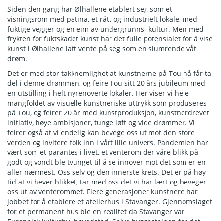
Siden den gang har Ølhallene etablert seg som et
visningsrom med patina, et rått og industrielt lokale, med
fuktige vegger og en eim av undergrunns- kultur. Men med
frykten for fuktskadet kunst har det fulle potensialet for å vise
kunst i Ølhallene latt vente på seg som en slumrende våt
drøm.
Det er med stor takknemlighet at kunstnerne på Tou nå får ta
del i denne drømmen, og feire Tou sitt 20 års jubileum med
en utstilling i helt nyrenoverte lokaler. Her viser vi hele
mangfoldet av visuelle kunstneriske uttrykk som produseres
på Tou, og feirer 20 år med kunstproduksjon, kunstnerdrevet
initiativ, høye ambisjoner, tunge løft og vide drømmer. Vi
feirer også at vi endelig kan bevege oss ut mot den store
verden og invitere folk inn i vårt lille univers. Pandemien har
vært som et parantes i livet, et venterom der våre blikk på
godt og vondt ble tvunget til å se innover mot det som er en
aller nærmest. Oss selv og den innerste krets. Det er på høy
tid at vi hever blikket, tar med oss det vi har lært og beveger
oss ut av venterommet. Flere generasjoner kunstnere har
jobbet for å etablere et atelierhus i Stavanger. Gjennomslaget
for et permanent hus ble en realitet da Stavanger var