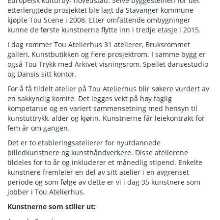
Europeisk kulturby- hovedstad. Selve byggesteinen for det
etterlengtede prosjektet ble lagt da Stavanger kommune
kjøpte Tou Scene i 2008. Etter omfattende ombygninger
kunne de første kunstnerne flytte inn i tredje etasje i 2015.
I dag rommer Tou Atelierhus 31 atelierer, Bruksrommet
galleri, Kunstbutikken og flere prosjektrom. I samme bygg er
også Tou Trykk med Arkivet visningsrom, Speilet dansestudio
og Dansis sitt kontor.
For å få tildelt atelier på Tou Atelierhus blir søkere vurdert av
en sakkyndig komite. Det legges vekt på høy faglig
kompetanse og en variert sammensetning med hensyn til
kunstuttrykk, alder og kjønn. Kunstnerne får leiekontrakt for
fem år om gangen.
Det er to etableringsatelierer for nyutdannede
billedkunstnere og kunsthåndverkere. Disse atelierene
tildeles for to år og inkluderer et månedlig stipend. Enkelte
kunstnere fremleier en del av sitt atelier i en avgrenset
periode og som følge av dette er vi i dag 35 kunstnere som
jobber i Tou Atelierhus.
Kunstnerne som stiller ut: