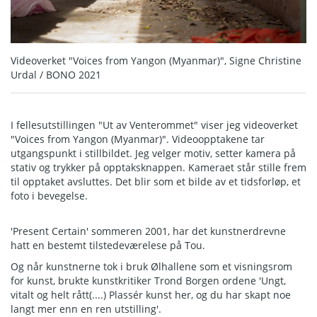
Videoverket "Voices from Yangon (Myanmar)", Signe Christine
Urdal / BONO 2021
I fellesutstillingen "Ut av Venterommet" viser jeg videoverket
"Voices from Yangon (Myanmar)". Videoopptakene tar
utgangspunkt i stillbildet. Jeg velger motiv, setter kamera på
stativ og trykker på opptaksknappen. Kameraet står stille frem
til opptaket avsluttes. Det blir som et bilde av et tidsforløp, et
foto i bevegelse.
'Present Certain' sommeren 2001, har det kunstnerdrevne
hatt en bestemt tilstedeværelese på Tou.
Og når kunstnerne tok i bruk Ølhallene som et visningsrom
for kunst, brukte kunstkritiker Trond Borgen ordene 'Ungt,
vitalt og helt rått(....) Plassér kunst her, og du har skapt noe
langt mer enn en ren utstilling'.