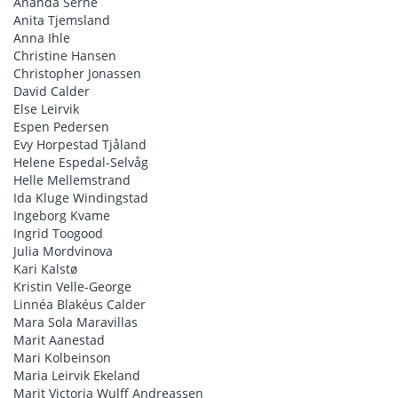
Ananda Serné
Anita Tjemsland
Anna Ihle
Christine Hansen
Christopher Jonassen
David Calder
Else Leirvik
Espen Pedersen
Evy Horpestad Tjåland
Helene Espedal-Selvåg
Helle Mellemstrand
Ida Kluge Windingstad
Ingeborg Kvame
Ingrid Toogood
Julia Mordvinova
Kari Kalstø
Kristin Velle-George
Linnéa Blakéus Calder
Mara Sola Maravillas
Marit Aanestad
Mari Kolbeinson
Maria Leirvik Ekeland
Marit Victoria Wulff Andreassen