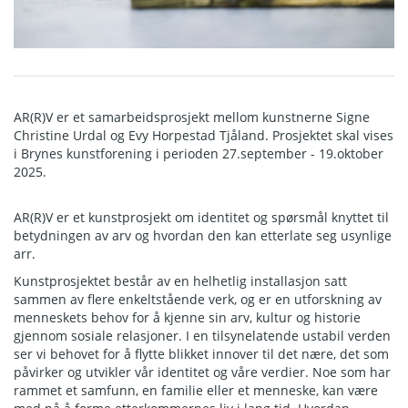
AR(R)V er et samarbeidsprosjekt mellom kunstnerne Signe
Christine Urdal og Evy Horpestad Tjåland. Prosjektet skal vises
i Brynes kunstforening i perioden 27.september - 19.oktober
2025.
AR(R)V er et kunstprosjekt om identitet og spørsmål knyttet til
betydningen av arv og hvordan den kan etterlate seg usynlige
arr.
Kunstprosjektet består av en helhetlig installasjon satt
sammen av flere enkeltstående verk, og er en utforskning av
menneskets behov for å kjenne sin arv, kultur og historie
gjennom sosiale relasjoner. I en tilsynelatende ustabil verden
ser vi behovet for å flytte blikket innover til det nære, det som
påvirker og utvikler vår identitet og våre verdier. Noe som har
rammet et samfunn, en familie eller et menneske, kan være