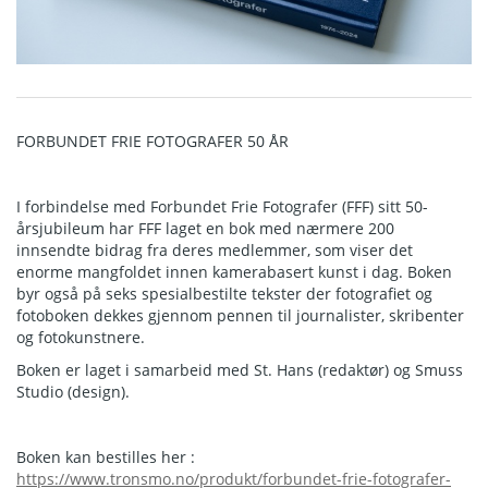
FORBUNDET FRIE FOTOGRAFER 50 ÅR
I forbindelse med Forbundet Frie Fotografer (FFF) sitt 50-
årsjubileum har FFF laget en bok med nærmere 200
innsendte bidrag fra deres medlemmer, som viser det
enorme mangfoldet innen kamerabasert kunst i dag. Boken
byr også på seks spesialbestilte tekster der fotografiet og
fotoboken dekkes gjennom pennen til journalister, skribenter
og fotokunstnere.
Boken er laget i samarbeid med St. Hans (redaktør) og Smuss
Studio (design).
Boken kan bestilles her :
https://www.tronsmo.no/produkt/forbundet-frie-fotografer-